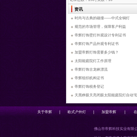
资讯
时尚与古典的碰撞——中式全铜灯
规范的市场管理，保障客户利益
帝辉灯饰壁灯外观设计专利证书
帝辉灯饰产品外观专利证书
加盟帝辉灯饰需要多少钱？
太阳能庭院灯工作原理
帝辉灯饰古龙峡漂流
帝辉组织机构证书
帝辉灯饰税务登记
天黑睁眼天亮闭眼太阳能庭院灯自动“眨
关于帝辉
|
欧式户外灯
|
加盟帝辉
|
佛山市帝辉科技实业有限