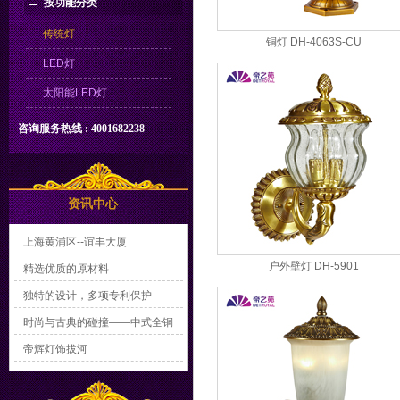
按功能分类
传统灯
铜灯 DH-4063S-CU
LED灯
太阳能LED灯
咨询服务热线 : 4001682238
资讯中心
上海黄浦区--谊丰大厦
户外壁灯 DH-5901
精选优质的原材料
独特的设计，多项专利保护
时尚与古典的碰撞——中式全铜
灯
帝辉灯饰拔河