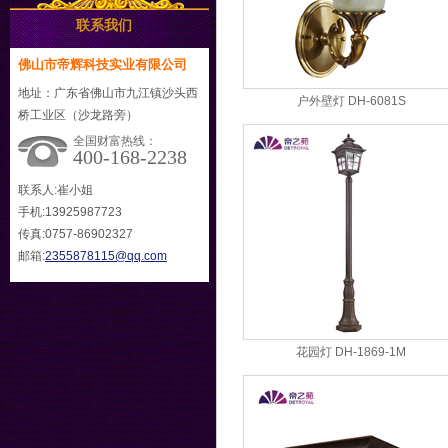
联系我们
佛山市帝辉科技实业有限公司
地址：广东省佛山市九江镇沙头西
户外壁灯 DH-6081S
桥工业区（沙龙路旁）
全国财富热线：
400-168-2238
联系人:崔小姐
手机:13925987723
传真:0757-86902327
邮箱:
2355878115@qq.com
花园灯 DH-1869-1M