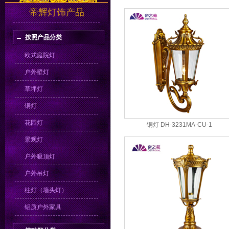
帝辉灯饰产品
按照产品分类
欧式庭院灯
户外壁灯
草坪灯
铜灯
花园灯
铜灯 DH-3231MA-CU-1
景观灯
户外吸顶灯
户外吊灯
柱灯（墙头灯）
铝质户外家具