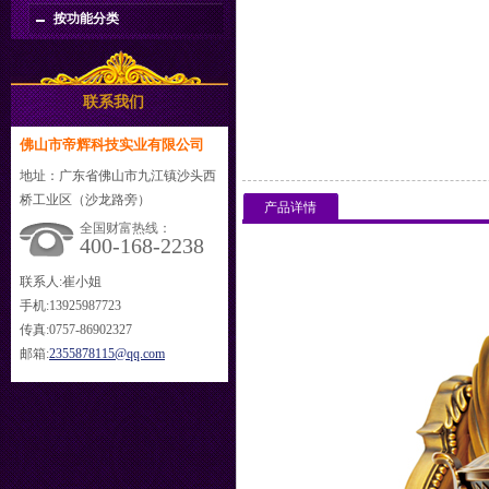
按功能分类
联系我们
佛山市帝辉科技实业有限公司
地址：广东省佛山市九江镇沙头西
桥工业区（沙龙路旁）
产品详情
全国财富热线：
400-168-2238
联系人:崔小姐
手机:13925987723
传真:0757-86902327
邮箱:
2355878115@qq.com