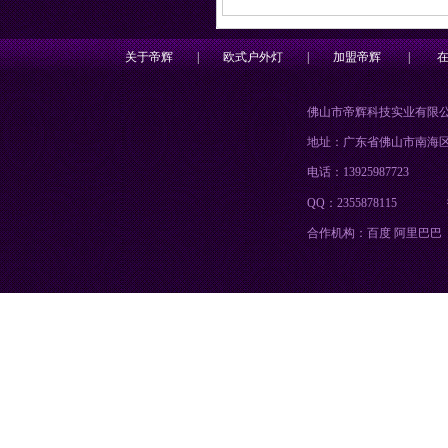
关于帝辉
|
欧式户外灯
|
加盟帝辉
|
佛山市帝辉科技实业有限
地址：广东省佛山市南海
电话：13925987723
QQ：2355878115
合作机构：百度 阿里巴巴