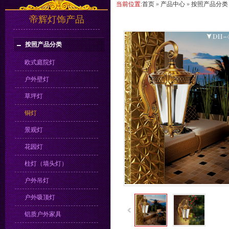
当前位置:
首页
»
产品中心
»
按照产品分类
帝辉灯饰产品
按照产品分类
欧式庭院灯
户外壁灯
草坪灯
铜灯
景观灯
花园灯
柱灯（墙头灯）
户外吊灯
户外吸顶灯
铝质户外家具