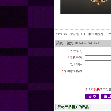
帝辉灯饰
太阳能LED
欧式庭院灯
户
采购：铜灯 DH-4061S-CU-1
*
联系人：
*
手机号码：
电子邮件：
*
采购意向描述：
请填写
采购
的产品
跟此产品相关的产品