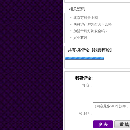
相关资讯
北京万科景上园
两种沪产户外灯具不合格
加盟帝辉灯饰安全吗？
兴业茗居
共有
-
条评论
【我要评论】
我要评论:
内 容：
（内容最多500个汉字，
验证码：