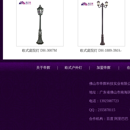
欧式庭院灯 DH-3007M
欧式庭院灯 DH-1889-3MA-
AB
关于帝辉
|
欧式户外灯
|
加盟帝辉
|
佛山市帝辉科技实业有限
地址：广东省佛山市南海
电话：13925987723
QQ：2355878115
合作机构：百度 阿里巴巴