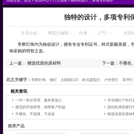
当前位置：
首页
»
资讯中心
»
八大理由
»
独特的设计，多项专利保护
独特的设计，多项专利
文章出处：
网责任编辑：
作者：
人气：
-
发表时间
帝辉灯饰均为独创设计，拥有专业专利证书，样式新颖美观，市
饰采购的明智之选。
上一篇：
精选优质的原材料
下一篇：
不褪色
此文关键字：
帝辉灯饰
铜灯
太阳能LED
欧式庭院灯
户外壁灯
草坪灯
相关资讯
一对一售后管理，服务更放心
专业铜灯户外灯
规范的市场管理，保障客户利益
源自欧洲皇家灯
不褪色、不脱漆、不掉皮
精选优质的原材
推荐产品