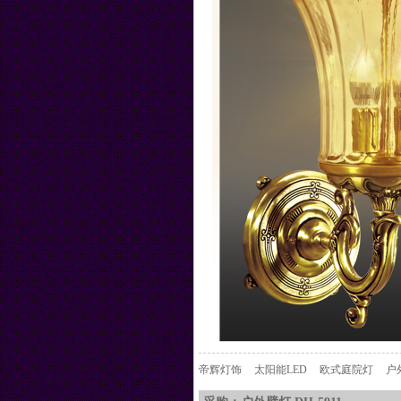
帝辉灯饰
太阳能LED
欧式庭院灯
户