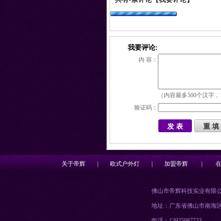
我要评论:
内 容：
（内容最多500个汉字，
验证码：
关于帝辉
|
欧式户外灯
|
加盟帝辉
|
佛山市帝辉科技实业有限
地址：广东省佛山市南海
电话：13925987723