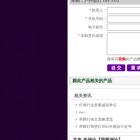
采购：户外壁灯 DH-5911
*
联系人：
*
手机号码：
电子邮件：
*
采购意向描述：
请填写
采购
的产品
跟此产品相关的产品
相关资讯
灯饰行业质量诚信单位
ewc
帝辉灯饰古龙峡漂流
帝辉灯饰壁灯4041外观设计证书
共有
-
条评论
【我要评论】