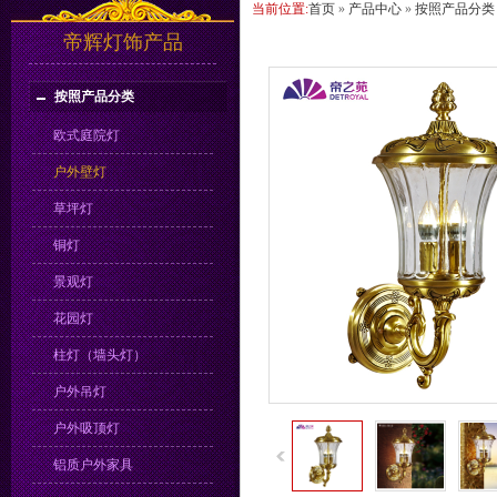
当前位置:
首页
»
产品中心
»
按照产品分类
帝辉灯饰产品
按照产品分类
欧式庭院灯
户外壁灯
草坪灯
铜灯
景观灯
花园灯
柱灯（墙头灯）
户外吊灯
户外吸顶灯
铝质户外家具