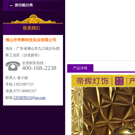
按功能分类
联系我们
佛山市帝辉科技实业有限公司
地址：广东省佛山市九江镇沙头西
桥工业区（沙龙路旁）
全国财富热线：
400-168-2238
产品详情
联系人:崔小姐
手机:13925987723
传真:0757-86902327
邮箱:
2355878115@qq.com