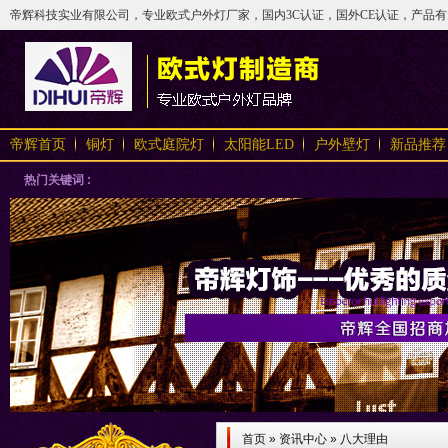
帝辉科技实业有限公司，专业欧式户外灯厂家，国内3C认证，国外CE认证，产品有太阳
帝辉首页
铜灯
欧式庭院灯
太阳能LED
户外壁灯
新品推荐
热门关键词 :
首页
»
资讯中心
»
八大理由