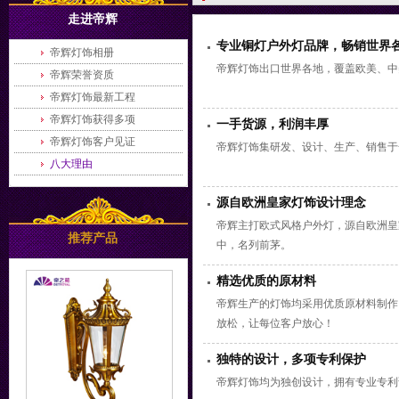
走进帝辉
专业铜灯户外灯品牌，畅销世界
帝辉灯饰相册
帝辉灯饰出口世界各地，覆盖
欧美、中
帝辉荣誉资质
帝辉灯饰最新工程
帝辉灯饰获得多项
一手货源，利润丰厚
帝辉灯饰客户见证
帝辉灯饰
集研发、设计、生产、销售
于
八大理由
源自欧洲皇家灯饰设计理念
帝辉主打欧式风格户外灯，源自欧洲
皇
推荐产品
中，名列前茅。
精选优质的原材料
帝辉生产的灯饰均采用
优质原材料
制作
放松
，让每位客户放心！
独特的设计，多项专利保护
帝辉灯饰均为
独创设计
，拥有专业专利