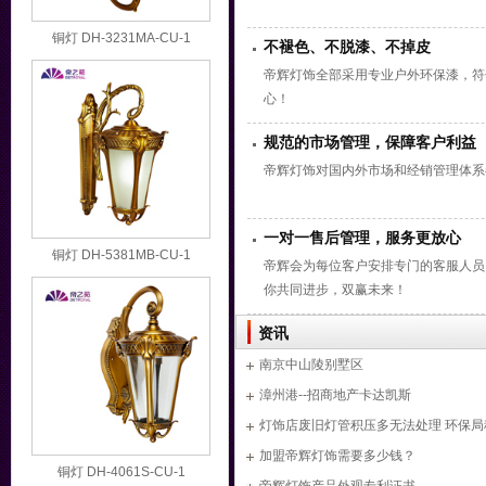
铜灯 DH-3231MA-CU-1
不褪色、不脱漆、不掉皮
帝辉灯饰全部采用专业户外环保漆，符
心！
规范的市场管理，保障客户利益
帝辉灯饰对国内外市场和
经销管理体系
一对一售后管理，服务更放心
铜灯 DH-5381MB-CU-1
帝辉会为每位客户安排专门的客服人员
你共同进步，双赢未来！
资讯
南京中山陵别墅区
漳州港--招商地产卡达凯斯
灯饰店废旧灯管积压多无法处理 环保局
机构回收
加盟帝辉灯饰需要多少钱？
铜灯 DH-4061S-CU-1