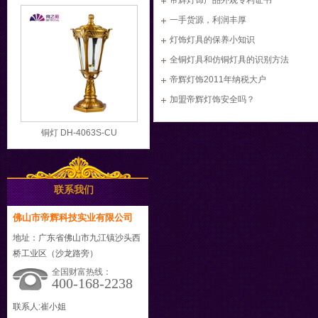
帝辉灯饰产品外观专利证书
一手货源，利润丰厚
灯饰灯具的保养小知识
全铜灯具和仿铜灯具的识别方法
帝辉灯饰2011年纳税大户
加盟帝辉灯饰安全吗？
铜灯 DH-4063S-CU
联系我们
佛山市帝辉科技实业有限公司
地址：广东省佛山市九江镇沙头西
桥工业区（沙龙路旁）
全国财富热线：
400-168-2238
联系人:崔小姐