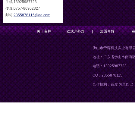
手机:13925987723
传真:0757-86902327
邮箱:
2355878115@qq.com
关于帝辉
|
欧式户外灯
|
加盟帝辉
|
佛山市帝辉科技实业有限
地址：广东省佛山市南海
电话：13925987723
QQ：2355878115
合作机构：百度 阿里巴巴