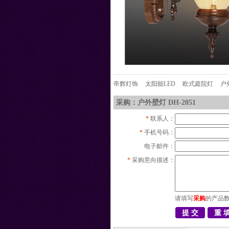
帝辉灯饰
太阳能LED
欧式庭院灯
户
采购：户外壁灯 DH-2051
*
联系人：
*
手机号码：
电子邮件：
*
采购意向描述：
请填写
采购
的产品