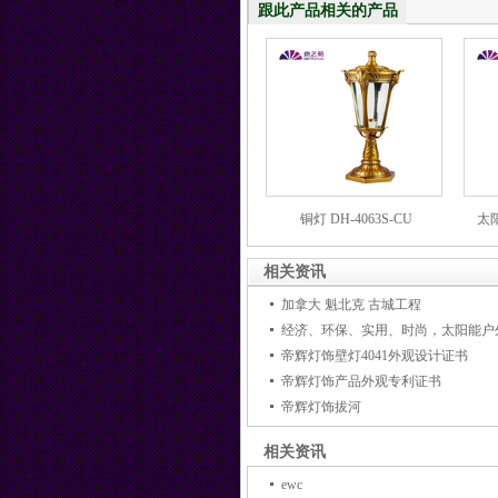
跟此产品相关的产品
铜灯 DH-4063S-CU
太阳
相关资讯
加拿大 魁北克 古城工程
经济、环保、实用、时尚，太阳能户
帝辉灯饰壁灯4041外观设计证书
帝辉灯饰产品外观专利证书
帝辉灯饰拔河
相关资讯
ewc