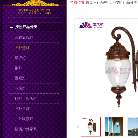
当前位置:
首页
»
产品中心
»
按照产品分类
帝辉灯饰产品
按照产品分类
欧式庭院灯
户外壁灯
草坪灯
铜灯
景观灯
花园灯
柱灯（墙头灯）
户外吊灯
户外吸顶灯
铝质户外家具