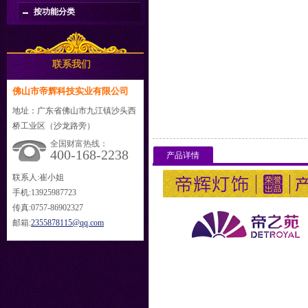
按功能分类
联系我们
佛山市帝辉科技实业有限公司
地址：广东省佛山市九江镇沙头西
桥工业区（沙龙路旁）
全国财富热线：
400-168-2238
产品详情
联系人:崔小姐
手机:13925987723
传真:0757-86902327
邮箱:
2355878115@qq.com