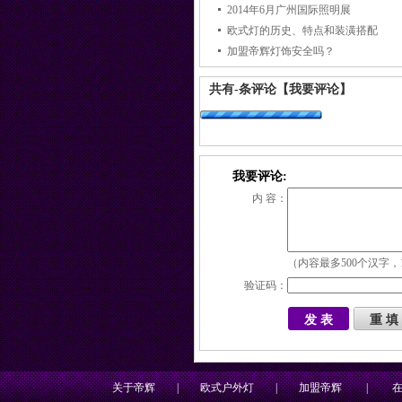
2014年6月广州国际照明展
欧式灯的历史、特点和装潢搭配
加盟帝辉灯饰安全吗？
共有
-
条评论
【我要评论】
我要评论:
内 容：
（内容最多500个汉字，
验证码：
关于帝辉
|
欧式户外灯
|
加盟帝辉
|