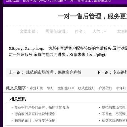
当前位置：
首页
»
资讯中心
»
八大理由
»
一对一售后管理，服务更放心
一对一售后管理，服务更
文章出处：
网责任编辑：
作者：
人气：
-
发表时间
&lt;p&gt;&amp;nbsp; 为所有帝辉客户配备较好的售后服务,
对一售后服务,帝辉与您共同进步，双赢未来！&lt;/p&gt;
上一篇：
规范的市场管理，保障客户利益
下一篇：
专业铜
此文关键字：
帝辉灯饰
铜灯
太阳能LED
欧式庭院灯
户外壁灯
草坪灯
相关资讯
专业铜灯户外灯品牌，畅销世界各地
规范的市场管理
源自欧洲皇家灯饰设计理念
不褪色、不脱漆
独特的设计，多项专利保护
精选优质的原材