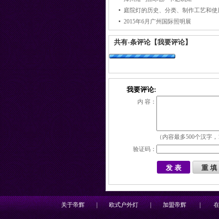
庭院灯的历史、分类、制作工艺和使
2015年6月广州国际照明展
共有
-
条评论
【我要评论】
我要评论:
内 容：
（内容最多500个汉字，
验证码：
关于帝辉
|
欧式户外灯
|
加盟帝辉
|