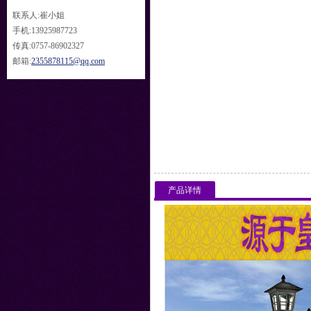
联系人:崔小姐
手机:13925987723
传真:0757-86902327
邮箱:
2355878115@qq.com
产品详情