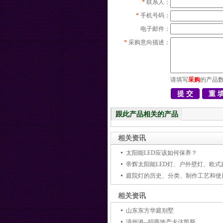
*
联系人：
*
手机号码：
电子邮件：
*
采购意向描述：
请填写
采购
的产品
跟此产品相关的产品
相关资讯
太阳能LED应该如何保养？
庭院灯的历史、分类、制作工艺和使
相关资讯
山东东方华庭别墅
漳州港--招商地产卡达凯斯