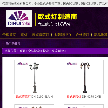
帝辉科技实业有限公司，专业欧式户外灯厂家，国内3C认证，国外CE认证，产品有太阳
帝辉首页
铜灯
欧式庭院灯
太阳能LED
户外壁灯
新品推荐
热门关键词 :
当前位置：
首页
»
全站搜索
» 搜索：欧式庭院灯
欧式庭院灯
DH-5199-4LA-H
欧式庭院灯
DH-4279-2MB