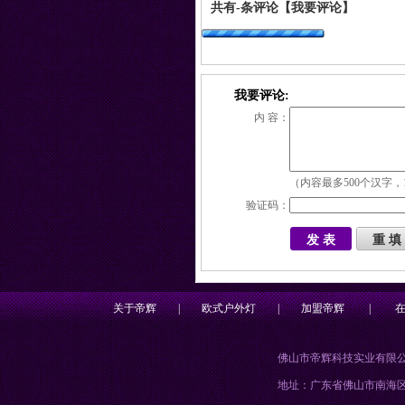
共有
-
条评论
【我要评论】
我要评论:
内 容：
（内容最多500个汉字，
验证码：
关于帝辉
|
欧式户外灯
|
加盟帝辉
|
佛山市帝辉科技实业有限
地址：广东省佛山市南海