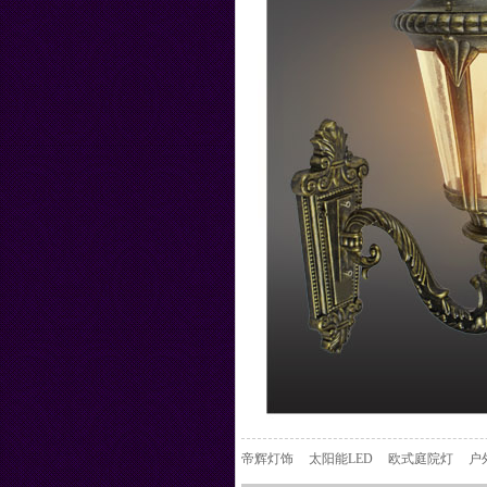
帝辉灯饰
太阳能LED
欧式庭院灯
户