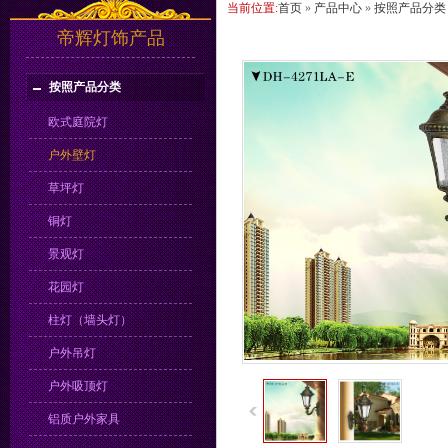
当前位置:
首页
»
产品中心
»
按照产品分类
帝辉灯饰产品
按照产品分类
欧式庭院灯
户外壁灯
草坪灯
铜灯
景观灯
花园灯
柱灯（墙头灯）
户外吊灯
户外吸顶灯
铝质户外家具