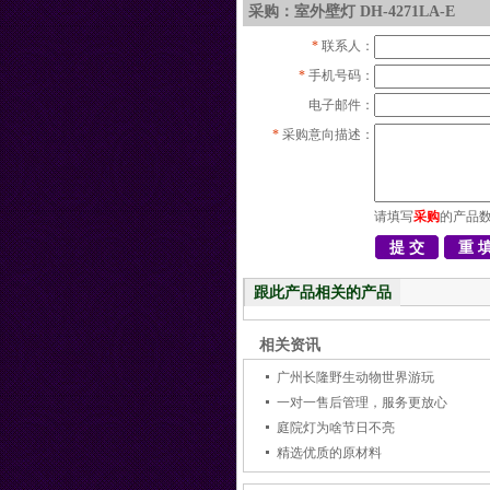
采购：室外壁灯 DH-4271LA-E
*
联系人：
*
手机号码：
电子邮件：
*
采购意向描述：
请填写
采购
的产品
跟此产品相关的产品
相关资讯
广州长隆野生动物世界游玩
一对一售后管理，服务更放心
庭院灯为啥节日不亮
精选优质的原材料