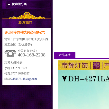
按功能分类
联系我们
佛山市帝辉科技实业有限公司
地址：广东省佛山市九江镇沙头西
桥工业区（沙龙路旁）
全国财富热线：
400-168-2238
产品详情
联系人:崔小姐
手机:13925987723
传真:0757-86902327
邮箱:
2355878115@qq.com