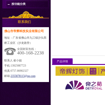
按功能分类
联系我们
佛山市帝辉科技实业有限公司
地址：广东省佛山市九江镇沙头西
桥工业区（沙龙路旁）
全国财富热线：
400-168-2238
联系人:崔小姐
产品详情
手机:13925987723
传真:0757-86902327
邮箱:
2355878115@qq.com