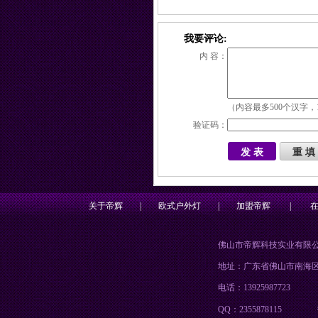
我要评论:
内 容：
（内容最多500个汉字，
验证码：
关于帝辉
|
欧式户外灯
|
加盟帝辉
|
佛山市帝辉科技实业有限
地址：广东省佛山市南海
电话：13925987723
QQ：2355878115