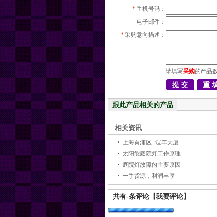
*
手机号码：
电子邮件：
*
采购意向描述：
请填写
采购
的产品
跟此产品相关的产品
相关资讯
上海黄浦区--谊丰大厦
太阳能庭院灯工作原理
庭院灯故障的主要原因
一手货源，利润丰厚
共有
-
条评论
【我要评论】