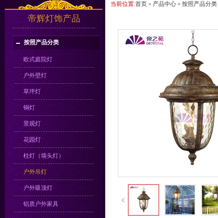
当前位置:
首页
»
产品中心
»
按照产品分类
帝辉灯饰产品
按照产品分类
欧式庭院灯
户外壁灯
草坪灯
铜灯
景观灯
花园灯
柱灯（墙头灯）
户外吊灯
户外吸顶灯
铝质户外家具