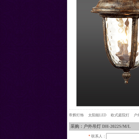
帝辉灯饰
太阳能LED
欧式庭院灯
户
采购：户外吊灯 DH-2022S/M/L
*
联系人：