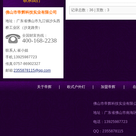
联系我们
记录总数：36 | 页数：3
佛山市帝辉科技实业有限公司
地址：广东省佛山市九江镇沙头西
桥工业区（沙龙路旁）
全国财富热线：
400-168-2238
联系人:崔小姐
手机:13925987723
传真:0757-86902327
邮箱:
2355878115@qq.com
关于帝辉
|
欧式户外灯
|
加盟帝辉
|
佛山市帝辉科技实业有限
地址：广东省佛山市南海
电话：13925987723
QQ：2355878115