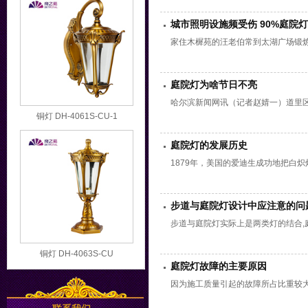
城市照明设施频受伤 90%庭院
家住木樨苑的汪老伯常到太湖广场锻
庭院灯为啥节日不亮
哈尔滨新闻网讯（记者赵婧一）道里区
铜灯 DH-4061S-CU-1
庭院灯的发展历史
1879年，美国的爱迪生成功地把白炽
步道与庭院灯设计中应注意的问
步道与庭院灯实际上是两类灯的结合,
铜灯 DH-4063S-CU
庭院灯故障的主要原因
因为施工质量引起的故障所占比重较