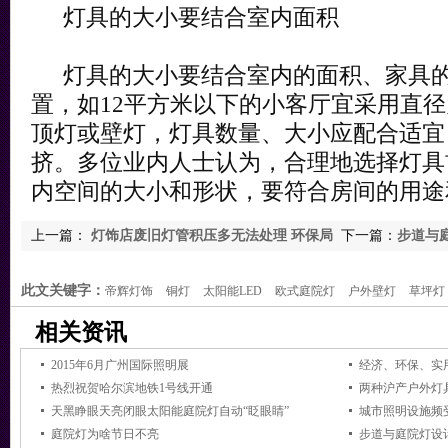
灯具的大小要结合室内面积
灯具的大小要结合室内的面积、家具的
置，如12平方米以下的小客厅宜采用直径
顶灯或壁灯，灯具数量、大小应配合适宜
挤。多位业内人士认为，合理地选择灯具
内空间的大小和形状，要符合房间的用途
上一篇：
灯饰店废旧灯管积压多无法处理 环保局
下一篇：
步道与
称有专门机构回收
此文关键字：
帝辉灯饰
铜灯
太阳能LED
欧式庭院灯
户外壁灯
草坪灯
相关资讯
2015年6月广州国际照明展
热烈祝贺哈尔滨地铁1号线开通
两种沪产户外灯
天黑睁眼天亮闭眼太阳能庭院灯自动“眨眼睛”
城市照明设施频受
庭院灯为啥节日不亮
步道与庭院灯设