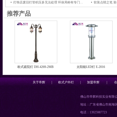
灯饰店废旧灯管积压多无法处理 环保局称有专门机构回收
软装点睛之笔 
推荐产品
欧式庭院灯 DH-4269-2MB
太阳能LED灯 E-2016
关于帝辉
|
欧式户外灯
|
加盟帝辉
|
佛山市帝辉科技实业有限
地址：广东省佛山市南海
电话：13925987723